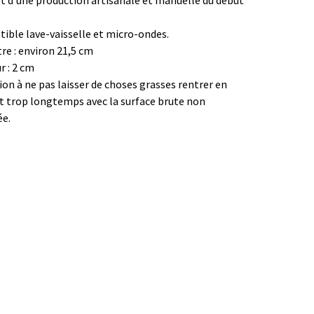
et d'une production artisanale et manuelle du début
.
ible lave-vaisselle et micro-ondes.
re : environ 21,5 cm
r : 2 cm
on à ne pas laisser de choses grasses rentrer en
t trop longtemps avec la surface brute non
ée.