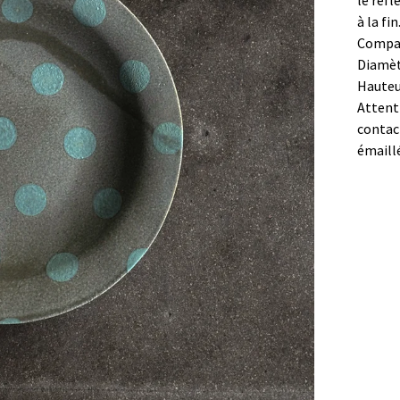
le refl
à la fin
Compat
Diamèt
Hauteu
Attenti
contac
émaill