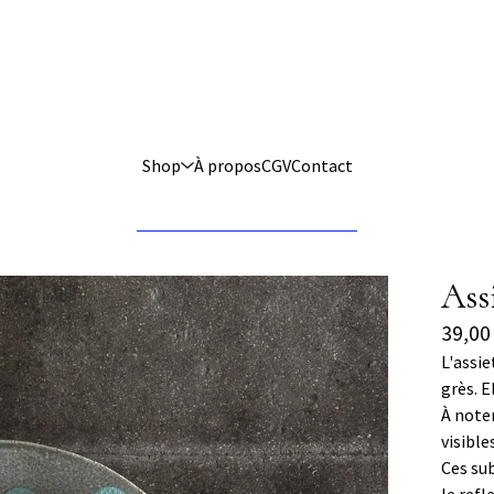
Shop
À propos
CGV
Contact
Assi
39,0
L'assie
grès. E
À note
visible
Ces sub