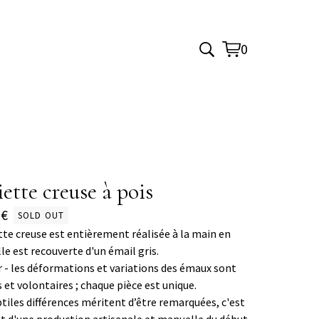
0
View
0
cart
items
ette creuse à pois
0
€
SOLD OUT
tte creuse est entièrement réalisée à la main en
lle est recouverte d'un émail gris.
r - les déformations et variations des émaux sont
s et volontaires ; chaque pièce est unique.
tiles différences méritent d’être remarquées, c'est